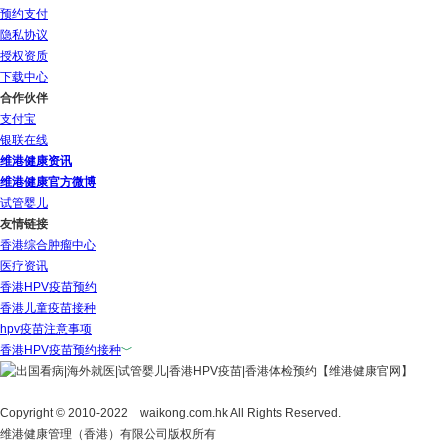
预约支付
隐私协议
授权资质
下载中心
合作伙伴
支付宝
银联在线
维港健康资讯
维港健康官方微博
试管婴儿
友情链接
香港综合肿瘤中心
医疗资讯
香港HPV疫苗预约
香港儿童疫苗接种
hpv疫苗注意事项
香港HPV疫苗预约接种
﹀
﹀
Copyright © 2010-2022 waikong.com.hk All Rights Reserved.
维港健康管理（香港）有限公司版权所有​